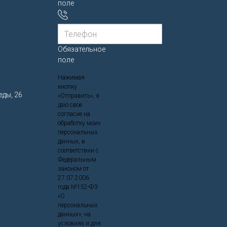
поле
Обязательное
поле
Нажимая
кнопку
еды, 26
«Отправить», я
даю свое
согласие на
обработку моих
персональных
данных, в
соответствии с
Федеральным
законом от
27.07.2006
года №152-ФЗ
«О
персональных
данных», на
условиях и для