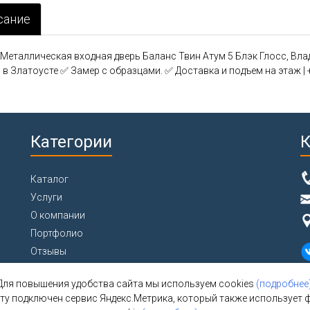
сание
еталлическая входная дверь Баланс Твин Атум 5 Блэк Глосс, Влад
. в Златоусте ✅ Замер с образцами. ✅ Доставка и подъем на этаж | 
Категории
К
Каталог
Услуги
О компании
Портфолио
Отзывы
Контакты
За
Для повышения удобства сайта мы используем cookies
(подробнее
со
йту подключен сервис Яндекс.Метрика, который также использует 
да