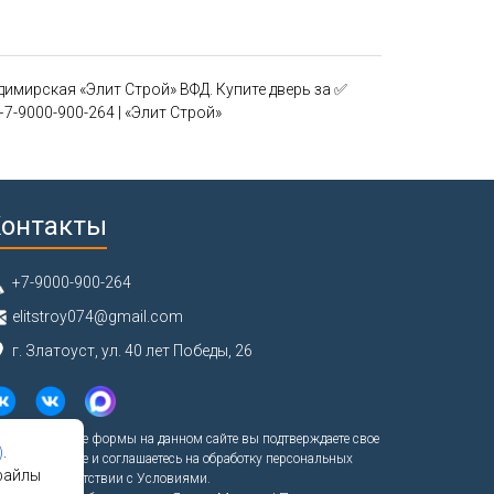
имирская «Элит Строй» ВФД. Купите дверь за ✅
+7-9000-900-264 | «Элит Строй»
онтакты
+7-9000-900-264
elitstroy074@gmail.com
г. Златоуст, ул. 40 лет Победы, 26
полняя любые формы на данном сайте вы подтверждаете свое
)
.
вершеннолетие и соглашаетесь на обработку персональных
файлы
нных в соответствии с
Условиями.