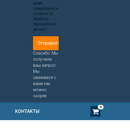
целей,
определенных в
Согласии на
обработку
персональных
данных *
Спасибо. Мы
получили
ваш запрос.
Мы
свяжемся с
вами как
можно
скорее.
0
КОНТАКТЫ