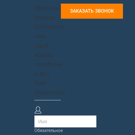
Обратный
ЗАКАЗАТЬ ЗВОНОК
звонок
Отправьте
нам
свой
номер
телефона
и мы
Вам
позвоним!
Обязательное