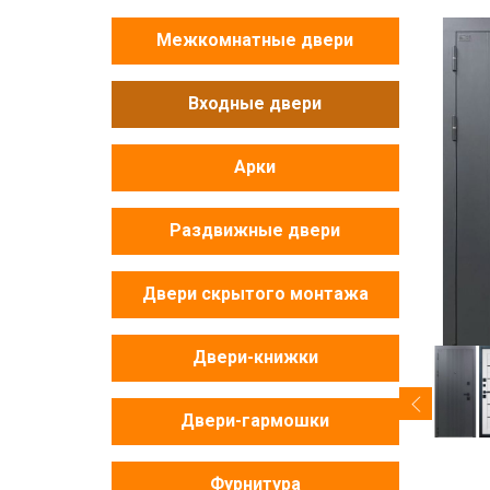
Межкомнатные двери
Входные двери
Арки
Раздвижные двери
Двери скрытого монтажа
Двери-книжки
Двери-гармошки
Фурнитура