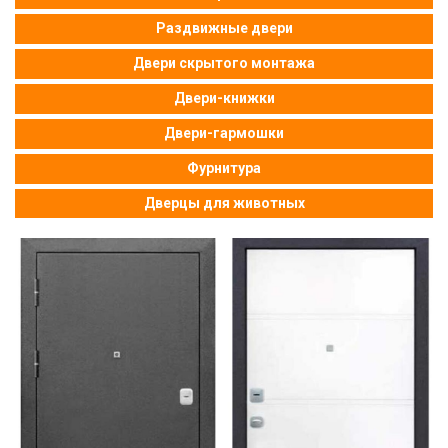
Раздвижные двери
Двери скрытого монтажа
Двери-книжки
Двери-гармошки
Фурнитура
Дверцы для животных