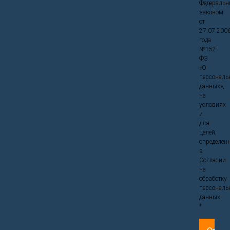
Федераль
законом
от
27.07.200
года
№152-
ФЗ
«О
персональ
данных»,
на
условиях
и
для
целей,
определен
в
Согласии
на
обработку
персональ
данных
*