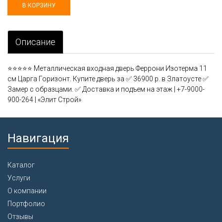
Описание
⭐⭐⭐⭐⭐ Металлическая входная дверь Феррони Изотерма 11
см Царга Горизонт. Купите дверь за ✅ 36900 р. в Златоусте ✅
Замер с образцами. ✅ Доставка и подъем на этаж | +7-9000-
900-264 | «Элит Строй»
Навигация
Каталог
Услуги
О компании
Портфолио
Отзывы