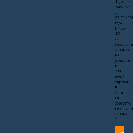
Федераль
законом
от
27.07.200
года
№152-
ФЗ
«О
персональ
данных»,
на
условиях
и
для
целей,
определен
в
Согласии
на
обработку
персональ
данных
*