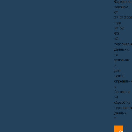
Федераль
законом
от
27.07.200
года
№152-
ФЗ
«О
персональ
данных»,
на
условиях
и
для
целей,
определен
в
Согласии
на
обработку
персональ
данных
*